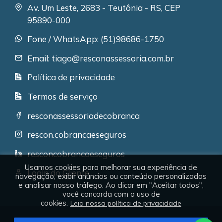
Av. Um Leste, 2683 - Teutônia - RS, CEP
95890-000
Fone / WhatsApp: (51)98686-1750
Email: tiago@resconassessoria.com.br
Política de privacidade
Termos de serviço
resconassessoriadecobranca
rescon.cobrancaeseguros
resconcobrancaeseguros
Usamos cookies para melhorar sua experiência de
Login do Cliente
navegação, exibir anúncios ou conteúdo personalizados
e analisar nosso tráfego. Ao clicar em "Aceitar todos",
você concorda com o uso de
cookies.
Leia nossa política de privacidade
RESCON Cobrança e Seguros - Copyright © 2026