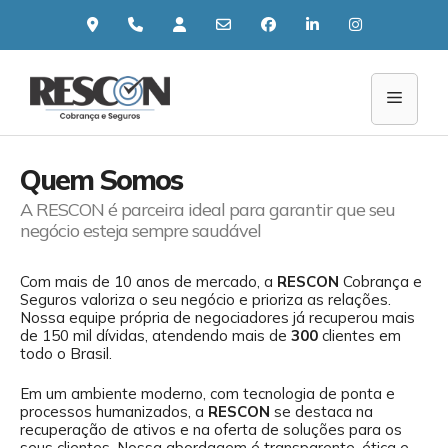
Pular
para
o
conteúdo
Menu
Quem Somos
A RESCON é parceira ideal para garantir que seu
negócio esteja sempre saudável
Com mais de 10 anos de mercado, a
RESCON
Cobrança e
Seguros valoriza o seu negócio e prioriza as relações.
Nossa equipe própria de negociadores já recuperou mais
de 150 mil dívidas, atendendo mais de
300
clientes em
todo o Brasil.
Em um ambiente moderno, com tecnologia de ponta e
processos humanizados, a
RESCON
se destaca na
recuperação de ativos e na oferta de soluções para os
seus clientes. Nossa abordagem é transparente, ética e